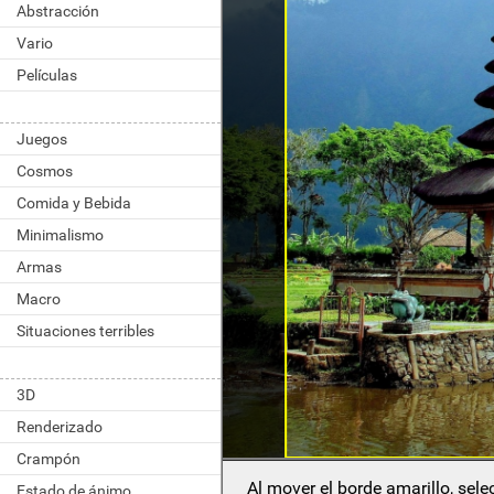
Abstracción
Vario
Películas
Juegos
Cosmos
Comida y Bebida
Minimalismo
Armas
Macro
Situaciones terribles
3D
Renderizado
Crampón
Al mover el borde amarillo, sel
Estado de ánimo