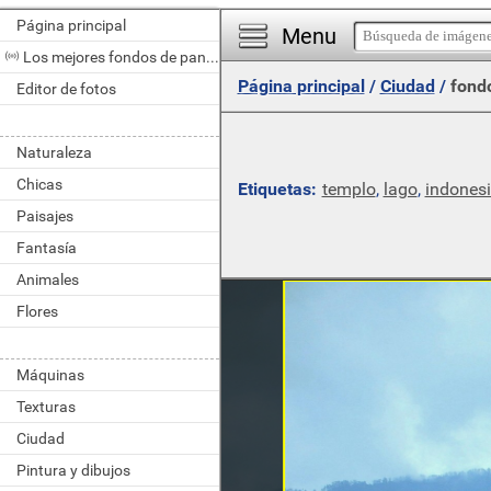
Página principal
Menu
Los mejores fondos de pantalla del día
Página principal
/
Ciudad
/
fondo
Editor de fotos
Naturaleza
Chicas
Etiquetas:
templo
,
lago
,
indones
Paisajes
Fantasía
Animales
Flores
Máquinas
Texturas
Ciudad
Pintura y dibujos