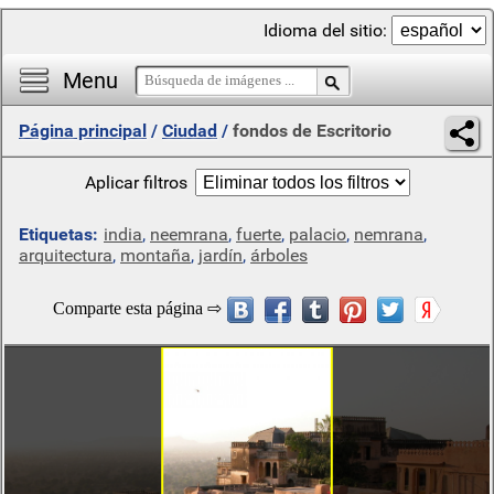
Idioma del sitio:
Menu
Página principal
/
Ciudad
/
fondos de Escritorio
Aplicar filtros
Etiquetas:
india
,
neemrana
,
fuerte
,
palacio
,
nemrana
,
arquitectura
,
montaña
,
jardín
,
árboles