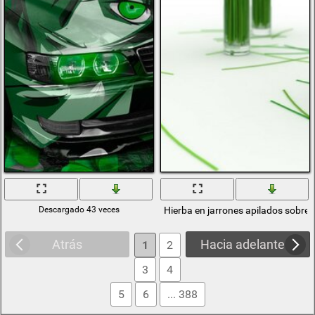
Descargado 43 veces
Hierba en jarrones apilados sobre
Atrás
Hacia adelante
1
2
3
4
5
6
... 388