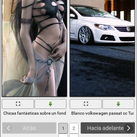
Chicas fantásticas sobre un fondo blanco y negro
Blanco volkswagen passat cc Tun
Atrás
Hacia adelante
1
2