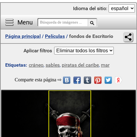
Idioma del sitio:
Menu
Página principal
/
Películas
/
fondos de Escritorio
Aplicar filtros
Etiquetas:
cráneo
,
sables
,
piratas del caribe
,
mar