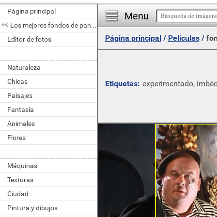
Página principal
Menu
Los mejores fondos de pantalla del día
Página principal
/
Películas
/
fon
Editor de fotos
Naturaleza
Chicas
Etiquetas:
experimentado
,
imbéc
Paisajes
Fantasía
Animales
Flores
Máquinas
Texturas
Ciudad
Pintura y dibujos