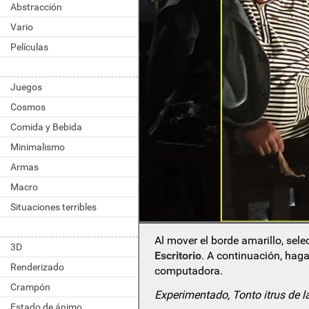
Abstracción
Vario
Películas
Juegos
Cosmos
Comida y Bebida
Minimalismo
Armas
Macro
Situaciones terribles
Al mover el borde amarillo, sel
3D
Escritorio
. A continuación, haga
Renderizado
computadora.
Crampón
Experimentado, Tonto itrus de
Estado de ánimo