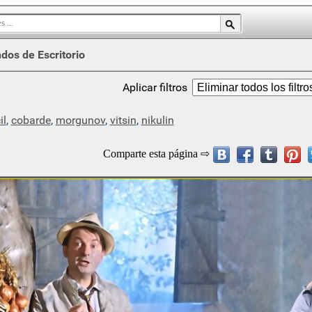
dos de Escritorio
Aplicar filtros
il
,
cobarde
,
morgunov
,
vitsin
,
nikulin