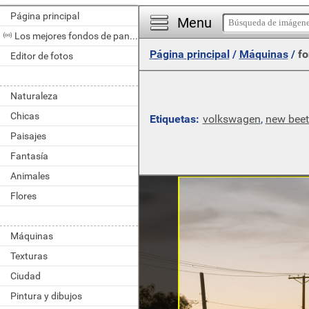
Página principal
Menu
Los mejores fondos de pantalla del día
Página principal
/
Máquinas
/
fo
Editor de fotos
Naturaleza
Chicas
Etiquetas:
volkswagen
,
new beet
Paisajes
Fantasía
Animales
Flores
Máquinas
Texturas
Ciudad
Pintura y dibujos