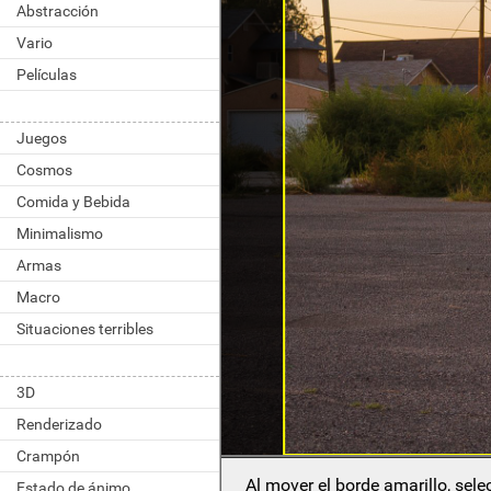
Abstracción
Vario
Películas
Juegos
Cosmos
Comida y Bebida
Minimalismo
Armas
Macro
Situaciones terribles
3D
Renderizado
Crampón
Al mover el borde amarillo, sel
Estado de ánimo