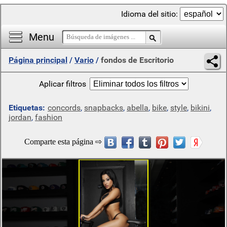
Idioma del sitio:
Menu
Página principal
/
Vario
/
fondos de Escritorio
Aplicar filtros
Etiquetas:
concords
,
snapbacks
,
abella
,
bike
,
style
,
bikini
,
jordan
,
fashion