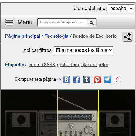
Idioma del sitio:
Menu
Página principal
/
Tecnología
/
fondos de Escritorio
Aplicar filtros
Etiquetas:
contec 3883
,
grabadora
,
clásica
,
retro