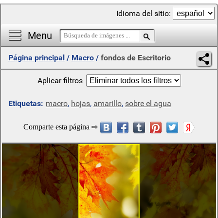
Idioma del sitio:
Menu
Página principal
/
Macro
/
fondos de Escritorio
Aplicar filtros
Etiquetas:
macro
,
hojas
,
amarillo
,
sobre el agua