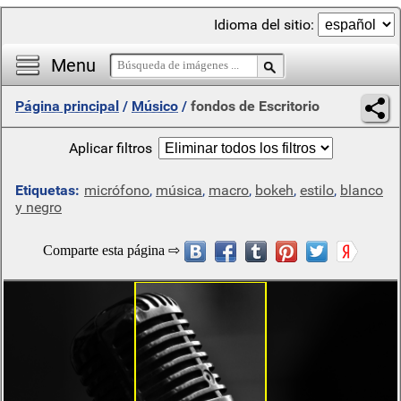
Idioma del sitio:
Menu
Página principal
/
Músico
/
fondos de Escritorio
Aplicar filtros
Etiquetas:
micrófono
,
música
,
macro
,
bokeh
,
estilo
,
blanco
y negro