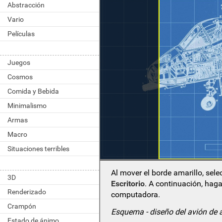
Abstracción
Vario
Películas
Juegos
Cosmos
Comida y Bebida
Minimalismo
Armas
Macro
Situaciones terribles
Al mover el borde amarillo, sel
3D
Escritorio
. A continuación, haga
Renderizado
computadora.
Crampón
Esquema - diseño del avión de 
Estado de ánimo