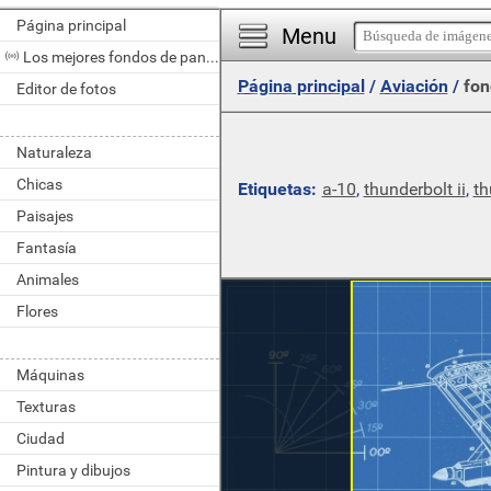
Página principal
Menu
Los mejores fondos de pantalla del día
Página principal
/
Aviación
/
fon
Editor de fotos
Naturaleza
Chicas
Etiquetas:
a-10
,
thunderbolt ii
,
th
Paisajes
Fantasía
Animales
Flores
Máquinas
Texturas
Ciudad
Pintura y dibujos