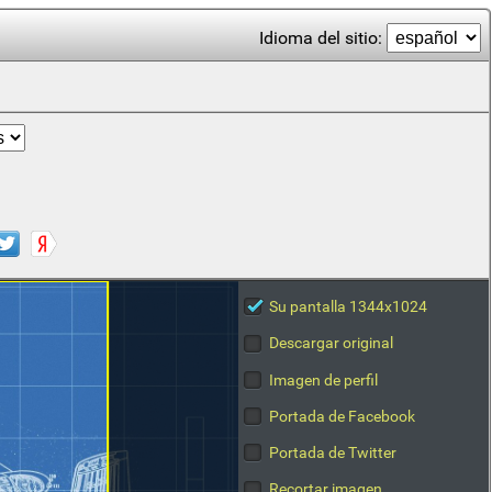
Idioma del sitio:
Su pantalla 1344x1024
Descargar original
Imagen de perfil
Portada de Facebook
Portada de Twitter
Recortar imagen