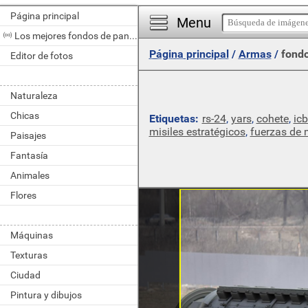
Página principal
Menu
Los mejores fondos de pantalla del día
Página principal
/
Armas
/
fondo
Editor de fotos
Naturaleza
Chicas
Etiquetas:
rs-24
,
yars
,
cohete
,
ic
misiles estratégicos
,
fuerzas de m
Paisajes
Fantasía
Animales
Flores
Máquinas
Texturas
Ciudad
Pintura y dibujos