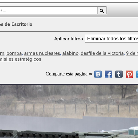
s de Escritorio
Aplicar filtros
bm
,
bomba
,
armas nucleares
,
alabino
,
desfile de la victoria
,
9 de
isiles estratégicos