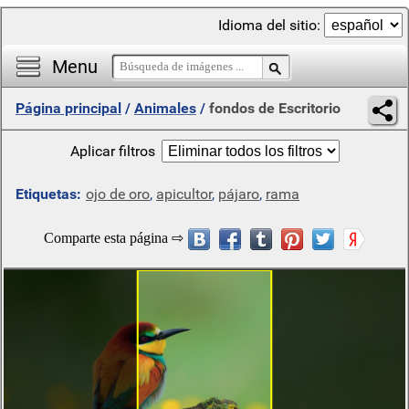
Idioma del sitio:
Menu
Página principal
/
Animales
/
fondos de Escritorio
Aplicar filtros
Etiquetas:
ojo de oro
,
apicultor
,
pájaro
,
rama