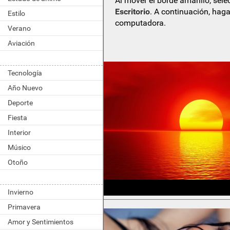
Al mover el borde amarillo, sel
Escritorio
. A continuación, haga
Estilo
computadora.
Verano
Aviación
Tecnología
Año Nuevo
Deporte
Fiesta
Interior
Músico
Otoño
Invierno
Primavera
Amor y Sentimientos