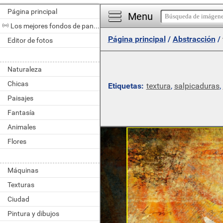
Página principal
Menu
Los mejores fondos de pantalla del día
Página principal
/
Abstracción
/
Editor de fotos
Naturaleza
Chicas
Etiquetas:
textura
,
salpicaduras
,
Paisajes
Fantasía
Animales
Flores
Máquinas
Texturas
Ciudad
Pintura y dibujos