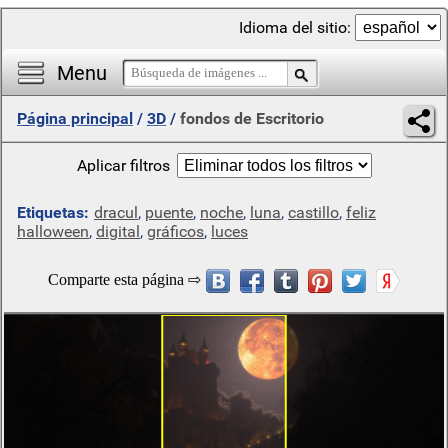
Idioma del sitio:
Menu
Página principal
/
3D
/
fondos de Escritorio
Aplicar filtros
Etiquetas:
dracul
,
puente
,
noche
,
luna
,
castillo
,
feliz
halloween
,
digital
,
gráficos
,
luces